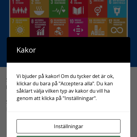
Kakor
Vi bjuder på kakor! Om du tycker det är ok,
Skicka gärna in
initiativ och idéer till denna
klickar du bara på "Acceptera alla". Du kan
hemsidan
!
såklart välja vilken typ av kakor du vill ha
genom att klicka på "Inställningar".
Snabbrekommendationer för att komma igång med
hållbarhetsarbetet:
Definiera!
Diskutera och kom överens om de
Inställningar
begrepp ni använder. Använd t ex