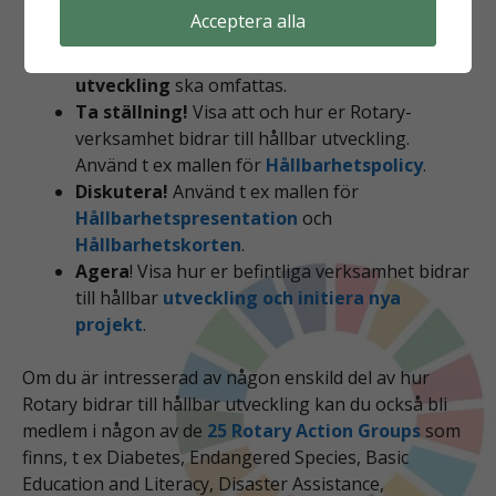
rekommenderade
definitioner
. Detta är
Acceptera alla
särskilt viktigt för att alla tre dimensionerna i
hållbar miljömässig, social och ekonomisk
utveckling
ska omfattas.
Ta ställning!
Visa att och hur er Rotary-
verksamhet bidrar till hållbar utveckling.
Använd t ex mallen för
Hållbarhetspolicy
.
Diskutera!
Använd t ex mallen för
Hållbarhetspresentation
och
Hållbarhetskorten
.
Agera
! Visa hur er befintliga verksamhet bidrar
till hållbar
utveckling och initiera nya
projekt
.
Om du är intresserad av någon enskild del av hur
Rotary bidrar till hållbar utveckling kan du också bli
medlem i någon av de
25 Rotary Action Groups
som
finns, t ex Diabetes, Endangered Species, Basic
Education and Literacy, Disaster Assistance,