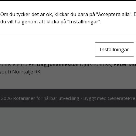
 Täby Attunda
 Om du tycker det är ok, klickar du bara på "Acceptera alla". 
maplan
du vill ha genom att klicka på "Inställningar".
gt för att säkerställa korrekt fakta och god ton. Respekti
rifiera allt innehåll på denna hemsida genom egna efterfors
Inställningar
rn Klemming
RK Järfälla Kvarnen,
Ulf Bingsgård
RK Trellebo
olms Västra RK,
Dag Johannesson
Djursholm RK,
Peter Mo
out) Norrtälje RK.
2026 Rotarianer för hållbar utveckling
• Byggt med
GeneratePre