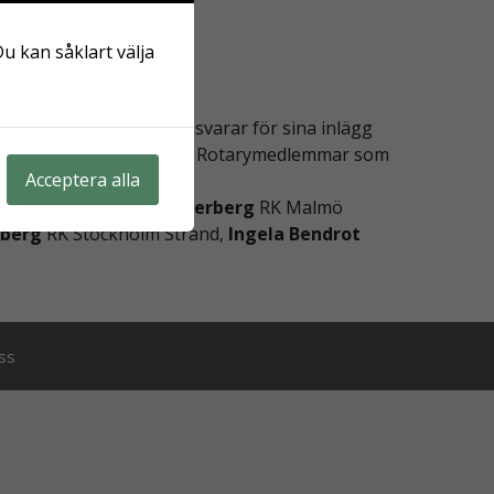
Du kan såklart välja
ve deltagande person ansvarar för sina inlägg
kningar. Särskilt tack till Rotarymedlemmar som
Acceptera alla
rg-S:t Nicolai,
Ulla Söderberg
RK Malmö
berg
RK Stockholm Strand,
Ingela Bendrot
ss