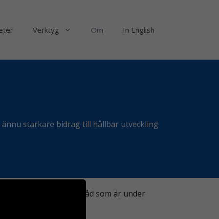
eter
Verktyg
Om
In English
 ännu starkare bidrag till hållbar utveckling
d ett litet redaktionsråd som är under