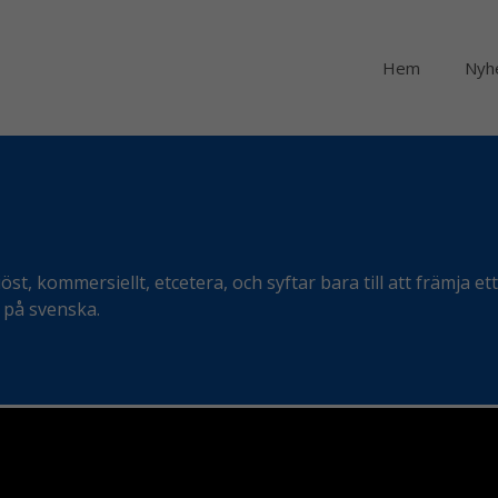
Hem
Nyh
t, kommersiellt, etcetera, och syftar bara till att främja ett
 på svenska.
an Söderberg, Enebyberg, RK Täby-Attunda, efter samråd me