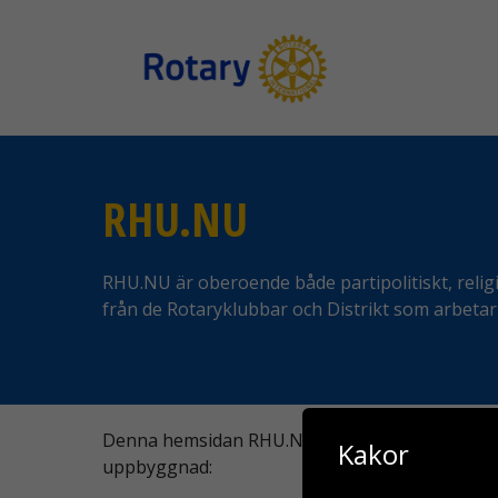
Hoppa
till
innehåll
RHU.NU
RHU.NU är oberoende både partipolitiskt, religiös
från de Rotaryklubbar och Distrikt som arbetar
Denna hemsidan RHU.NU.nu publiceras av Staff
Kakor
uppbyggnad: