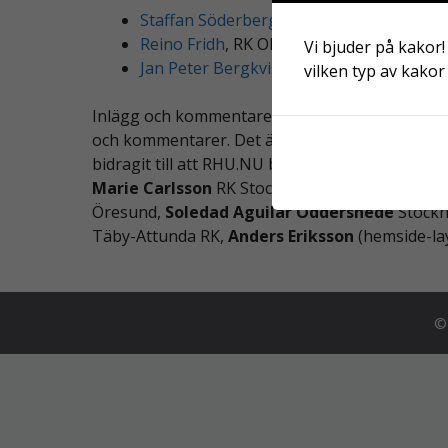
Staffan Söderberg
, sammankallande, RK
Reino Fridh
, RK Olofström
Vi bjuder på kakor!
Jan Peter Bergkvist
, RK Stockholm Brom
vilken typ av kakor 
Inlägg och kommentarer modereras så lång möjli
och kommentarer. Det är upp till läsaren att ve
bidragit till att RHU.NU blivit verklighet:
Marie Carlsson
RK Stockholm Östermalm,
Bjö
Öresund,
Soledad Aguilar Oddershede
Stockh
Täby-Attunda RK,
Anders Eriksson
(hemside-lay
© 