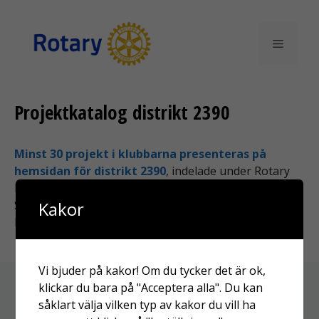
Hoppa
till
innehåll
Meny
Projektkatalog distrikt 2390
M
i
n
s
t
3
0
projekt i klubbarna presenteras på
hemsidan för distrikt 2390
, indelade under Rotary
Internationals 7 fokusområden för globala grants.
Kakor
Starta en fritidsgård? Miljöutmana i grundskolan?
Många bra projekt genomförs!
Vi bjuder på kakor! Om du tycker det är ok,
klickar du bara på "Acceptera alla". Du kan
Projektkatalog distrikt
såklart välja vilken typ av kakor du vill ha
2350