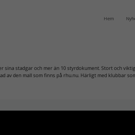
Hem
Nyh
sina stadgar och mer än 10 styrdokument. Stort och viktigt 
rad av den mall som finns på rhu.nu. Härligt med klubbar so
barhetsråd
2026 Rotarianer för hållbar utveckling
• Byggt med
GeneratePre