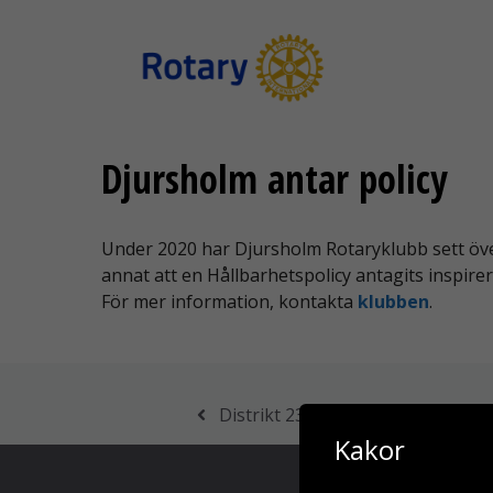
Hoppa
till
innehåll
Djursholm antar policy
Under 2020 har Djursholm Rotaryklubb sett över 
annat att en Hållbarhetspolicy antagits inspire
För mer information, kontakta
klubben
.
Distrikt 2360 Västsverige – Håll
Kakor
© 