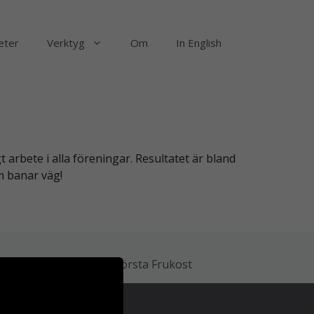
eter
Verktyg
Om
In English
arbete i alla föreningar. Resultatet är bland
m banar väg!
Sthlm City Första Frukost
ss